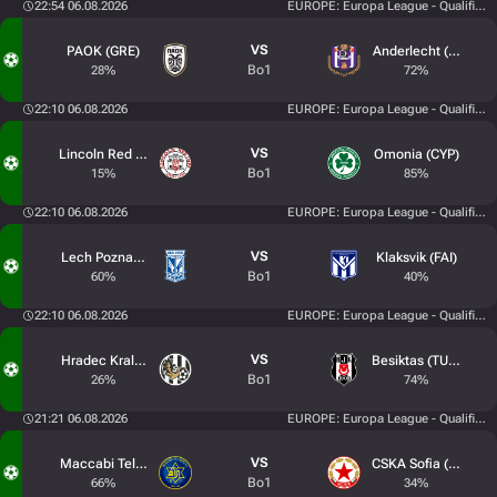
22:54 06.08.2026
EUROPE: Europa League - Qualificati
VS
PAOK (GRE)
Anderlecht (BEL)
Bo1
28%
72%
22:10 06.08.2026
EUROPE: Europa League - Qualificati
VS
Lincoln Red Imps (GIB)
Omonia (CYP)
Bo1
15%
85%
22:10 06.08.2026
EUROPE: Europa League - Qualificati
VS
Lech Poznan (POL)
Klaksvik (FAI)
Bo1
60%
40%
22:10 06.08.2026
EUROPE: Europa League - Qualificati
VS
Hradec Kralove (CZE)
Besiktas (TUR)
Bo1
26%
74%
21:21 06.08.2026
EUROPE: Europa League - Qualificati
VS
Maccabi Tel Aviv (ISR)
CSKA Sofia (BUL)
Bo1
66%
34%