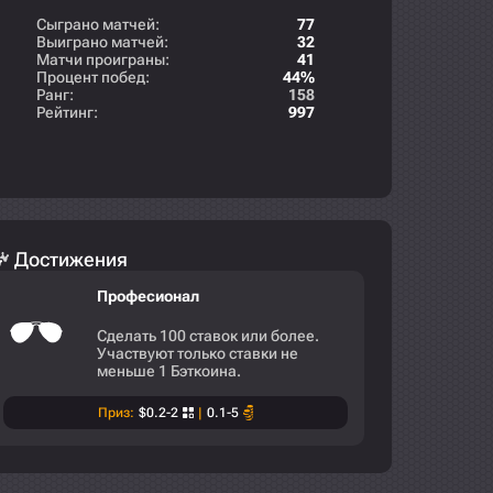
Сыграно матчей:
77
Выиграно матчей:
32
Матчи проиграны:
41
Процент побед:
44%
Ранг:
158
Рейтинг:
997
Достижения
Професионал
Сделать 100 ставок или более.
Участвуют только ставки не
меньше 1 Бэткоина.
Приз:
$0.2-2
|
0.1-5