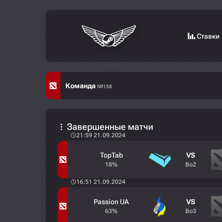
Ставки
Команда
№158
Завершенные матчи
21:59 21.09.2024
TopTab
VS
18%
Bo2
16:51 21.09.2024
Passion UA
VS
63%
Bo3