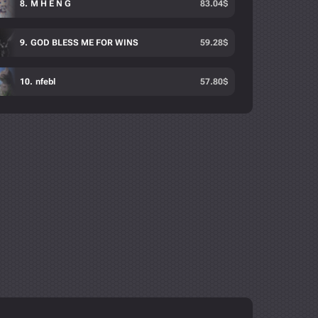
M H E N G
83.04
$
GOD BLESS ME FOR WINS
59.28
$
nfebl
57.80
$