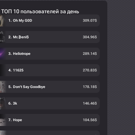
ТОП 10 пользователей за день
Oh My G0D
309.07
$
Mr.₿eni$
304.96
$
Heliotrope
289.14
$
11625
270.83
$
Don't Say Goodbye
178.18
$
3k
146.46
$
Hope
104.56
$