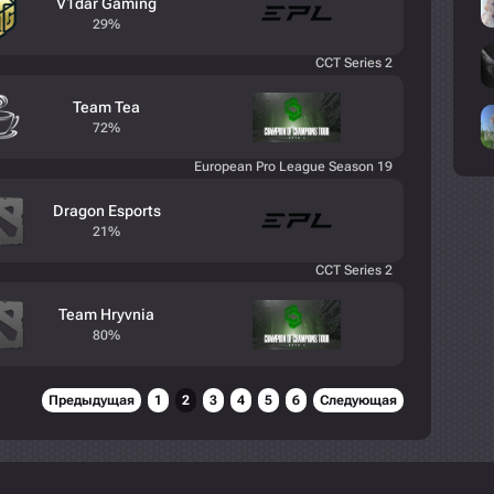
V1dar Gaming
29%
CCT Series 2
Team Tea
72%
European Pro League Season 19
Dragon Esports
21%
CCT Series 2
Team Hryvnia
80%
Предыдущая
1
2
3
4
5
6
Следующая