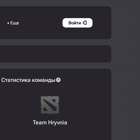
Еще
Войти
+
Статистика команды
?
Team Hryvnia