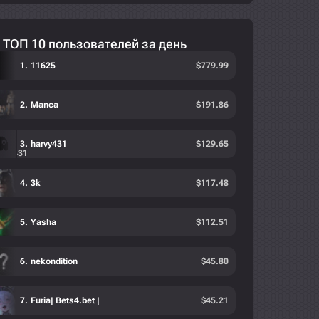
ТОП 10 пользователей за день
11625
$
779.99
Manca
$
191.86
harvy431
$
129.65
3k
$
117.48
Yasha
$
112.51
nekondition
$
45.80
Furia| Bets4.bet |
$
45.21