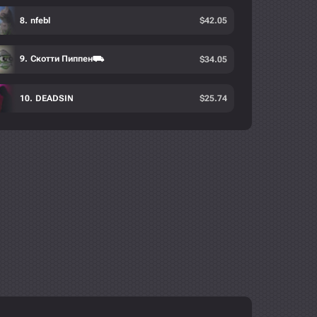
nfebl
$
42.05
Скотти Пиппен⛟
$
34.05
DEADSIN
$
25.74