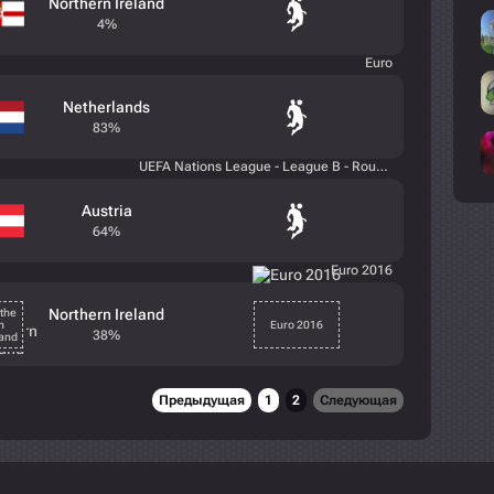
Northern Ireland
4%
Euro
Netherlands
83%
UEFA Nations League - League B - Round 6
Austria
64%
Euro 2016
Northern Ireland
38%
Предыдущая
1
2
Следующая