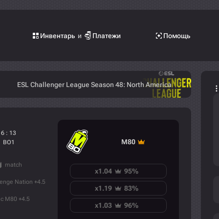
Инвентарь
и
Платежи
Помощь
ESL Challenger League Season 48: North America
6 : 13
M80
BO1
match
x
1.04
95
%
enge Nation +4.5
x
1.19
83
%
hc M80 +4.5
x
1.03
96
%