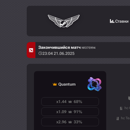
Ставки
Закончившийся матч
№375994
23:04 21.06.2025
Quantum
x
1.44
68
%
hc 
x
1.09
91
%
hc Te
x
2.96
33
%