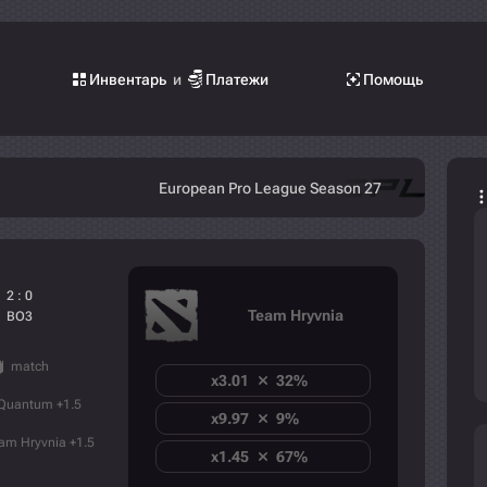
Инвентарь
и
Платежи
Помощь
European Pro League Season 27
2 : 0
Team Hryvnia
BO3
match
x
3.01
32
%
Quantum +1.5
x
9.97
9
%
am Hryvnia +1.5
x
1.45
67
%