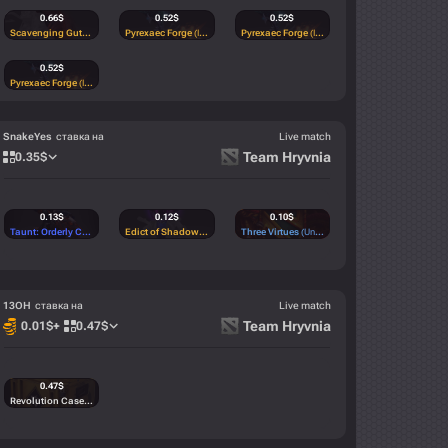
0.66
$
0.52
$
0.52
$
Scavenging Guttleslug
(Immortal)
Pyrexaec Forge
(Immortal)
Pyrexaec Forge
(Immortal)
0.52
$
Pyrexaec Forge
(Immortal)
SnakeYes
ставка на
Live match
Team Hryvnia
0.35
$
0.13
$
0.12
$
0.10
$
Taunt: Orderly Chaos
(Rare)
Edict of Shadows
(Immortal)
Three Virtues
(Uncommon)
13OH
ставка на
Live match
Team Hryvnia
0.01
$
+
0.47
$
0.47
$
Revolution Case
(Base)