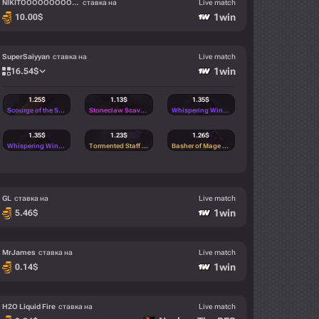
NIKITOOOOOOOOOOOOOOS
ставка на
Live match
1win
10.00
$
SuperSaiyyan
ставка на
Live match
1win
16.54
$
1.25
$
1.13
$
1.35
$
Scourge of the Skyrangers Tail
(Mythical)
Stoneclaw Scavengers Dire Towers
(Legendary)
Whispering Wings
(Mythical)
1.35
$
1.23
$
1.26
$
Whispering Wings
(Mythical)
Tormented Staff
(Immortal)
Basher of Mage Skulls
(Immortal)
1.35
$
1.26
$
1.26
$
Whispering Wings
(Mythical)
Inscribed Blackened Edge of the Bladekeeper
Inscribed Iron Surge
(Legendary)
(Immortal)
GL
ставка на
Live match
1.41
$
1.26
$
1.27
$
1win
5.46
$
Mecha Boots of Travel Mk III
(Immortal)
Inscribed Blackened Edge of the Bladekeeper
Inscribed Mecha Boots of Travel Mk III
(Legendary)
(Immorta
1.16
$
MrJames
ставка на
Baneful Devotion
(Immortal)
Live match
1win
0.14
$
H2O Liquid Fire
ставка на
Live match