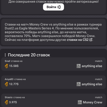
Для совершения ставок вам нужно пройти авторизацию!
Войти
Ставки на матч Money Crew vs anything else в рамках турнира
Dust2.us Eagle Masters Series 4. По мнению пользователей,
вероятность победы anything else, до начала матча,
составляла 70%. Матч завершился победой Money Crew.
Сейчас на платформе доступны другие
ставки на CS2
.
Последние 20 ставок
Snaf
ставка на
match
anything else
15.58
$
Anya83
ставка на
match
anything else
12.77
$
Stasio
ставка на
match
Money Crew
3.97
$