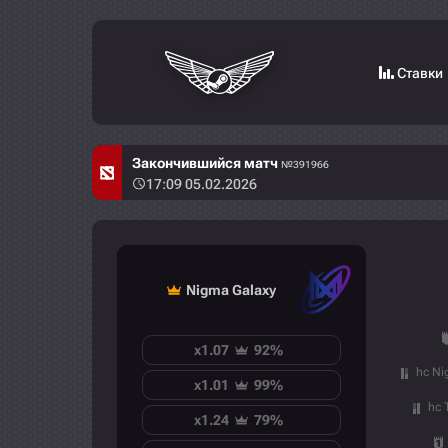
Ставки
Закончившийся матч
№391966
17:09 05.02.2026
Nigma Galaxy
x
1.07
92
%
hc Ni
x
1.01
99
%
hc 
x
1.24
79
%