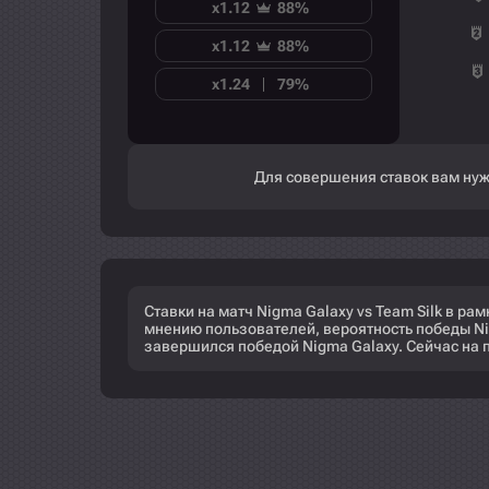
x
1.12
88
%
x
1.12
88
%
x
1.24
79
%
Для совершения ставок вам нуж
Ставки на матч Nigma Galaxy vs Team Silk в рам
мнению пользователей, вероятность победы Ni
завершился победой Nigma Galaxy. Сейчас на