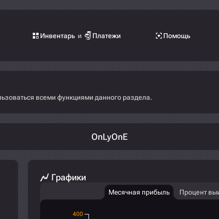
Инвентарь
и
Платежи
Помощь
льзоваться всеми функциями данного раздела.
OnLyOnE
Графики
Месячная прибыль
Процент вы