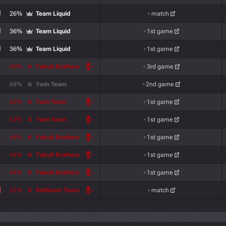
match
26%
Team Liquid
1st game
36%
Team Liquid
1st game
36%
Team Liquid
3rd game
40%
Yakult Brothers
2nd game
68%
1win Team
1st game
62%
1win Team
1st game
62%
1win Team
1st game
44%
Yakult Brothers
1st game
44%
Yakult Brothers
1st game
44%
Yakult Brothers
match
52%
BetBoom Team