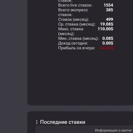
ставок:
Всего live ставок:
1554
Всего экспресс
385
ставок:
Ставок (месяц):
499
Ср. ставка (месяц):
19.08
$
Макс. ставка
110.00
$
(месяц):
Мин. ставка (месяц):
0.08
$
Доход сегодня:
0.00
$
Прибыль за вчера:
-34.41
$
Последние ставки
Информация о матче