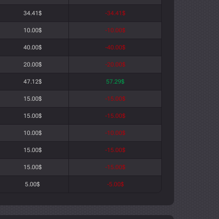
34.41
$
-34.41
$
10.00
$
-10.00
$
40.00
$
-40.00
$
20.00
$
-20.00
$
47.12
$
57.29
$
15.00
$
-15.00
$
15.00
$
-15.00
$
10.00
$
-10.00
$
15.00
$
-15.00
$
15.00
$
-15.00
$
5.00
$
-5.00
$