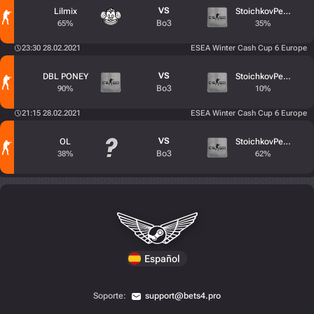
VS
Lilmix
StoichkovPeek
Bo3
65%
35%
23:30 28.02.2021
ESEA Winter Cash Cup 6 Europe
VS
DBL PONEY
StoichkovPeek
Bo3
90%
10%
21:15 28.02.2021
ESEA Winter Cash Cup 6 Europe
VS
OL
StoichkovPeek
Bo3
38%
62%
Español
Soporte:
support@bets4.pro