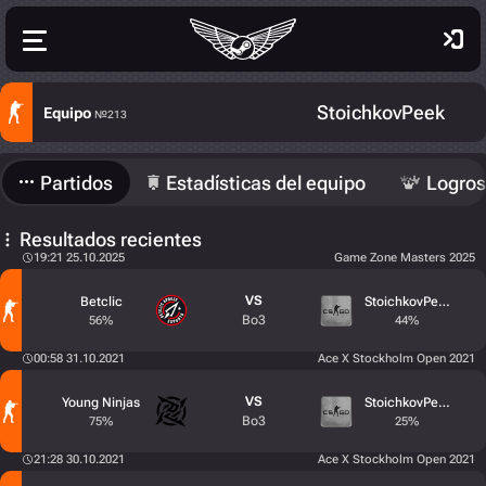
StoichkovPeek
Equipo
№213
Partidos
Estadísticas del equipo
Logros
Resultados recientes
19:21 25.10.2025
Game Zone Masters 2025
VS
Betclic
StoichkovPeek
Bo3
56%
44%
00:58 31.10.2021
Ace X Stockholm Open 2021
VS
Young Ninjas
StoichkovPeek
Bo3
75%
25%
21:28 30.10.2021
Ace X Stockholm Open 2021