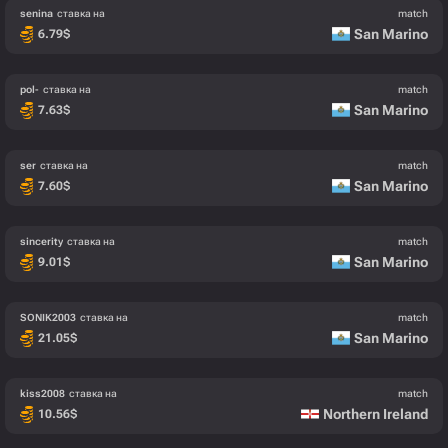
senina
ставка на
match
San Marino
6.79
$
pol-
ставка на
match
San Marino
7.63
$
ser
ставка на
match
San Marino
7.60
$
sincerity
ставка на
match
San Marino
9.01
$
SONIK2003
ставка на
match
San Marino
21.05
$
kiss2008
ставка на
match
Northern Ireland
10.56
$